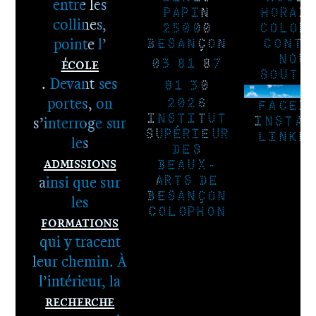
entre les
PAPIN
HORAI
collines,
25000
COLOP
pointe l’
BESANÇON
CONTA
École
NOU
03 81 87
SOUTE
. Devant ses
81 30
NEWSLE
portes, on
2026
FACEB
s’interroge sur
INSTITUT
INSTAG
SUPÉRIEUR
LINKE
les
DES
Admissions
BEAUX-
ainsi que sur
ARTS DE
BESANÇON
les
COLOPHON
Formations
qui y tracent
leur chemin. À
l’intérieur, la
Recherche