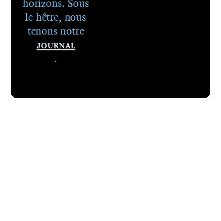
horizons. Sous
le hêtre, nous
tenons notre
Journal
.