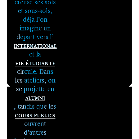
1er cycle -
creuse ses sols
Le DNA
et sous-sols,
2e cycle -
déjà l’on
Le DNSEP
imagine un
départ vers l’
International
et la
Vie étudiante
circule. Dans
les ateliers, on
se projette en
Alumni
, tandis que les
Cours publics
ouvrent
d’autres