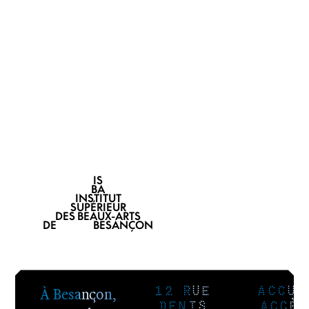
IS
BA
INSTITUT
SUPÉRIEUR
DES BEAUX-ARTS
DE BESANÇON
À Besançon,
12 RUE
ACCUE
DENIS
ACCÈS