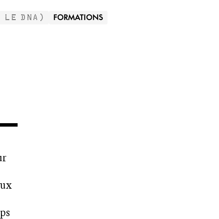
FORMATIONS
- LE DNA
)
ur
aux
mps