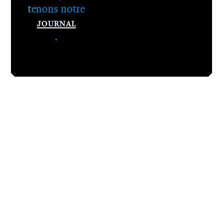
tenons notre
Journal
.