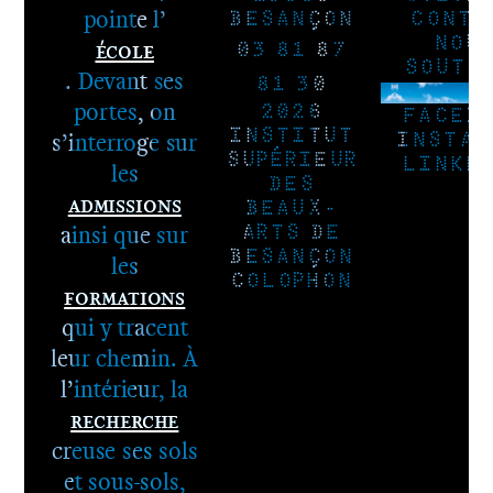
pointe l’
BESANÇON
CONTA
École
NOU
03 81 87
SOUTE
. Devant ses
81 30
NEWSLE
portes, on
2026
FACEB
s’interroge sur
INSTITUT
INSTAG
SUPÉRIEUR
LINKE
les
DES
Admissions
BEAUX-
ainsi que sur
ARTS DE
BESANÇON
les
COLOPHON
Formations
qui y tracent
leur chemin. À
l’intérieur, la
Recherche
1er cycle -
creuse ses sols
Le DNA
et sous-sols,