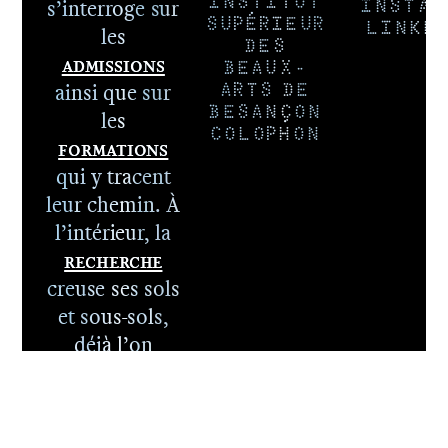
s’interroge sur
INSTITUT
INSTAG
SUPÉRIEUR
LINKE
les
DES
Admissions
BEAUX-
ainsi que sur
ARTS DE
BESANÇON
les
COLOPHON
Formations
qui y tracent
leur chemin. À
l’intérieur, la
Recherche
1er cycle -
creuse ses sols
Le DNA
et sous-sols,
2e cycle -
déjà l’on
Le DNSEP
imagine un
départ vers l’
International