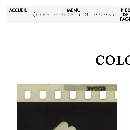
ACCUEIL
MENU
PIE
DE
(
PIED DE PAGE →
COLOPHON
)
PAG
Col