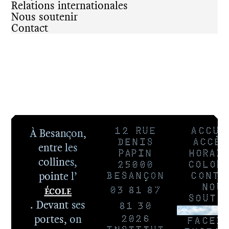
Relations internationales
Nous soutenir
Contact
À Besançon,
12 RUE
ACCUE
DENIS
ACCÈS
entre les
PAPIN
HORAI
collines,
25000
COLOP
pointe l’
BESANÇON
CONTA
École
NOU
03 81 87
SOUTE
. Devant ses
81 30
NEWSLE
portes, on
2026
FACEB