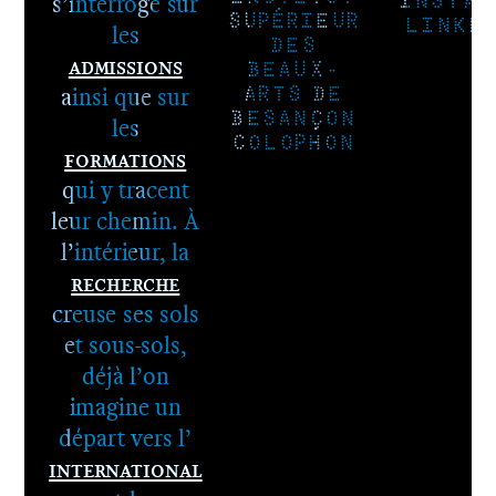
s’interroge sur
INSTAG
SUPÉRIEUR
LINKE
les
DES
Admissions
BEAUX-
ainsi que sur
ARTS DE
BESANÇON
les
COLOPHON
Formations
qui y tracent
leur chemin. À
l’intérieur, la
Recherche
1er cycle -
creuse ses sols
Le DNA
et sous-sols,
2e cycle -
déjà l’on
Le DNSEP
imagine un
départ vers l’
International