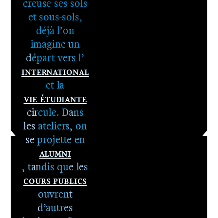
1er cycle -
creuse ses sols
Le DNA
et sous-sols,
2e cycle -
déjà l’on
Le DNSEP
imagine un
départ vers l’
International
et la
Vie étudiante
circule. Dans
les ateliers, on
se projette en
Alumni
, tandis que les
Cours publics
ouvrent
d’autres