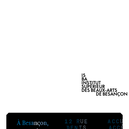
IS
BA
INSTITUT
SUPÉRIEUR
DES BEAUX-ARTS
DE BESANÇON
À Besançon,
12 RUE
ACCUE
DENIS
ACCÈS