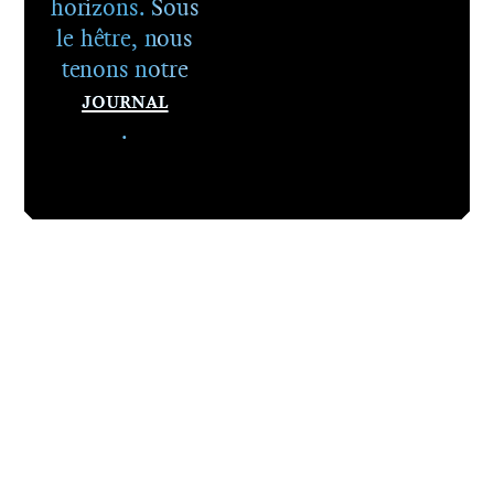
horizons. Sous
le hêtre, nous
tenons notre
Journal
.