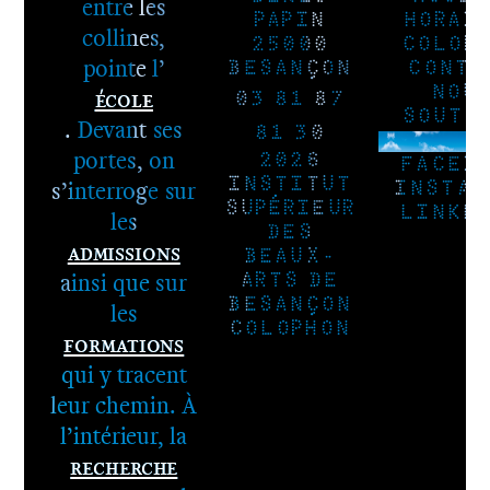
entre les
PAPIN
HORAI
collines,
25000
COLOP
pointe l’
BESANÇON
CONTA
École
NOU
03 81 87
SOUTE
. Devant ses
81 30
NEWSLE
portes, on
2026
FACEB
s’interroge sur
INSTITUT
INSTAG
SUPÉRIEUR
LINKE
les
DES
Admissions
BEAUX-
ainsi que sur
ARTS DE
BESANÇON
les
COLOPHON
Formations
qui y tracent
leur chemin. À
l’intérieur, la
Recherche