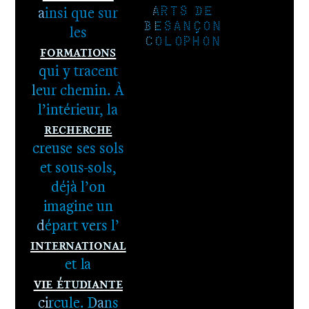
ainsi que sur
ARTS DE
BESANÇON
les
COLOPHON
Formations
qui y tracent
leur chemin. À
l’intérieur, la
Recherche
1er cycle -
creuse ses sols
Le DNA
et sous-sols,
2e cycle -
déjà l’on
Le DNSEP
imagine un
départ vers l’
International
et la
Vie étudiante
circule. Dans