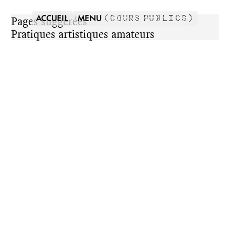
ACCUEIL
MENU
Pages suggérées
(
COURS PUBLICS
)
Pratiques artistiques amateurs