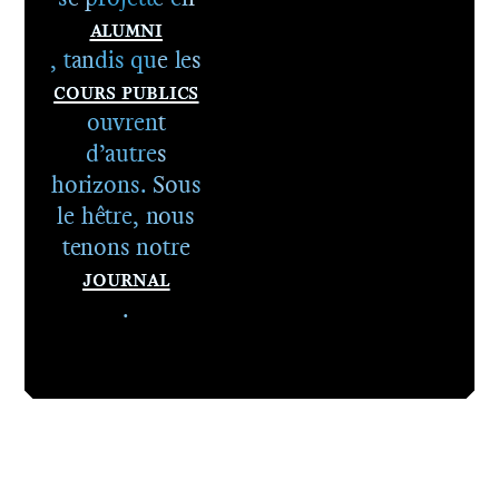
Alumni
, tandis que les
Cours publics
ouvrent
d’autres
horizons. Sous
le hêtre, nous
tenons notre
Journal
.