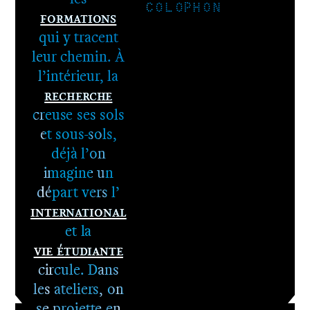
COLOPHON
Formations
qui y tracent
leur chemin. À
l’intérieur, la
Recherche
1er cycle -
creuse ses sols
Le DNA
et sous-sols,
2e cycle -
déjà l’on
Le DNSEP
imagine un
départ vers l’
International
et la
Vie étudiante
circule. Dans
les ateliers, on
se projette en