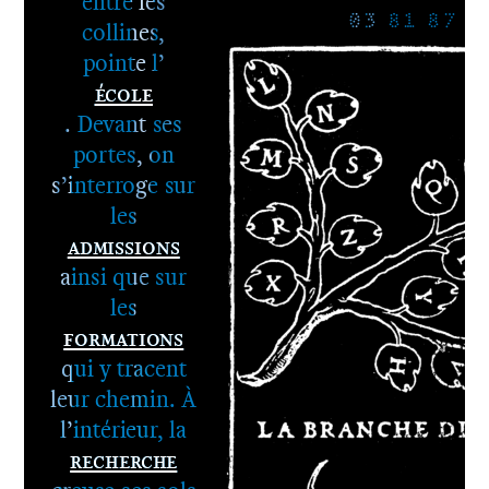
entre les
03 81 87 8
collines,
pointe l’
École
. Devant ses
portes, on
s’interroge sur
les
Admissions
ainsi que sur
les
Formations
qui y tracent
leur chemin. À
l’intérieur, la
1er cycle -
Recherche