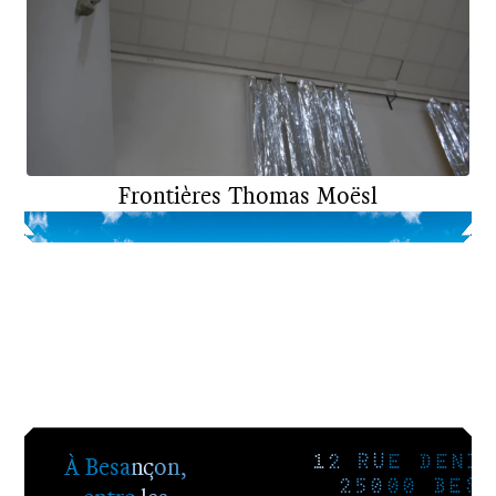
Frontières
Thomas Moësl
DNSEP
2022
À Besançon,
12 RUE DENIS
25000 BESA