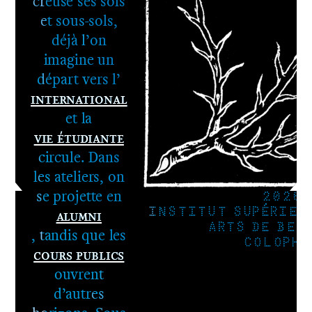
Le DNA
creuse ses sols
2e cycle -
et sous-sols,
Le DNSEP
déjà l’on
imagine un
départ vers l’
International
et la
Vie étudiante
circule. Dans
les ateliers, on
se projette en
2026
Alumni
INSTITUT SUPÉRIEU
ARTS DE BES
, tandis que les
COLOPHO
Cours publics
ouvrent
d’autres