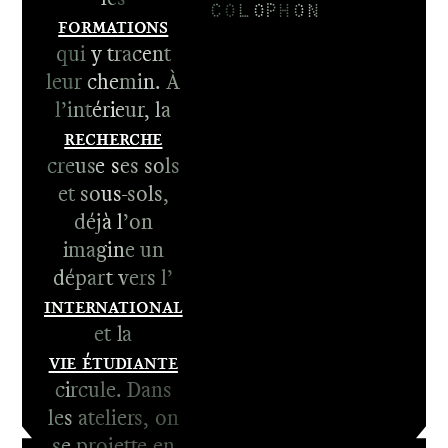
COLOPHON
Formations
qui y tracent
leur chemin. À
l’intérieur, la
Recherche
1er cycle -
creuse ses sols
Le DNA
et sous-sols,
2e cycle -
déjà l’on
Le DNSEP
imagine un
départ vers l’
International
et la
Vie étudiante
circule. Dans
les ateliers, on
se projette en