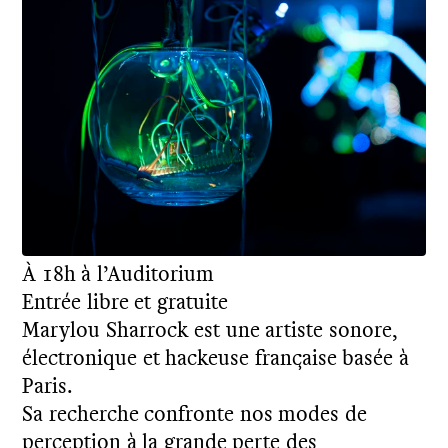
E
N
À 18h à l’Auditorium
Entrée libre et gratuite
Marylou Sharrock est une artiste sonore,
électronique et hackeuse française basée à
Paris.
Sa recherche confronte nos modes de
perception à la grande perte des