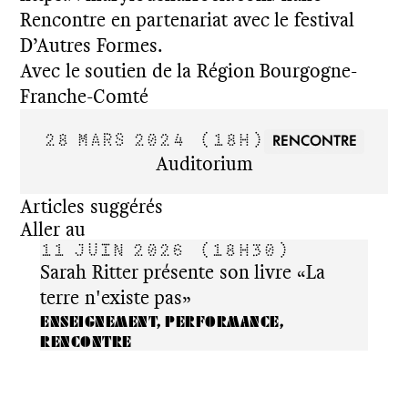
Rencontre en partenariat avec le festival
D’Autres Formes.
Avec le soutien de la Région Bourgogne-
Franche-Comté
RENCONTRE
28 MARS 2024
(18H)
Auditorium
Articles suggérés
Aller au
11 JUIN 2026
(18H30)
21 
Sarah Ritter présente son livre «La
SIM
terre n'existe pas»
RENC
ENSEIGNEMENT, PERFORMANCE,
RENCONTRE