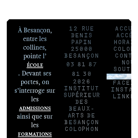
À Besançon,
12 RUE
ACCUE
DENIS
ACCÈS
entre les
PAPIN
HORAI
collines,
25000
COLOP
pointe l’
BESANÇON
CONTA
École
NOU
03 81 87
SOUTE
. Devant ses
81 30
NEWSLE
portes, on
2026
FACEB
s’interroge sur
INSTITUT
INSTAG
SUPÉRIEUR
LINKE
les
DES
Admissions
BEAUX-
ainsi que sur
ARTS DE
BESANÇON
les
COLOPHON
Formations