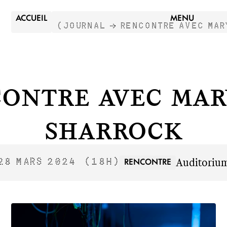
ACCUEIL
MENU
(
JOURNAL →
RENCONTRE AVEC MAR
ontre avec Ma
Sharrock
Auditoriu
RENCONTRE
28 MARS 2024
(18H)
N
F
R
T
U