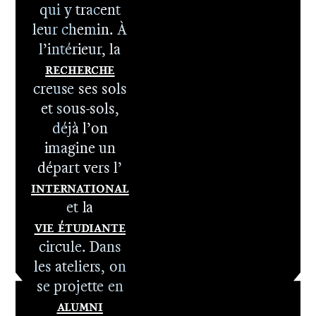
qui y tracent
leur chemin. À
l’intérieur, la
Recherche
1er cycle -
creuse ses sols
Le DNA
et sous-sols,
2e cycle -
déjà l’on
Le DNSEP
imagine un
départ vers l’
International
et la
Vie étudiante
circule. Dans
les ateliers, on
se projette en
Alumni