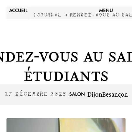
ACCUEIL
MENU
(
JOURNAL →
RENDEZ-VOUS AU SA
N
F
R
T
U
ndez-vous au sa
E
N
étudiants
Dijon
Besançon
SALON
27 DÉCEMBRE 2025