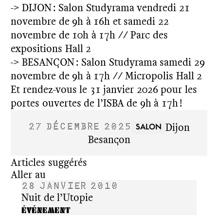
-> DIJON : Salon Studyrama vendredi 21
novembre de 9h à 16h et samedi 22
novembre de 10h à 17h // Parc des
expositions Hall 2
-> BESANÇON : Salon Studyrama samedi 29
novembre de 9h à 17h // Micropolis Hall 2
Et rendez-vous le 31 janvier 2026 pour les
portes ouvertes de l’ISBA de 9h à 17h !
Dijon
SALON
27 DÉCEMBRE 2025
Besançon
Articles suggérés
Aller au
28 JANVIER 2010
1 J
Nuit de l’Utopie
Plast
ÉVÉNEMENT
RÉSI