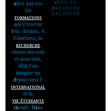
ainsi que sur
ARTS DE
BESANÇON
les
COLOPHON
Formations
qui y tracent
leur chemin. À
l’intérieur, la
Recherche
1er cycle -
creuse ses sols
Le DNA
et sous-sols,
2e cycle -
déjà l’on
Le DNSEP
imagine un
départ vers l’
International
et la
Vie étudiante
circule. Dans