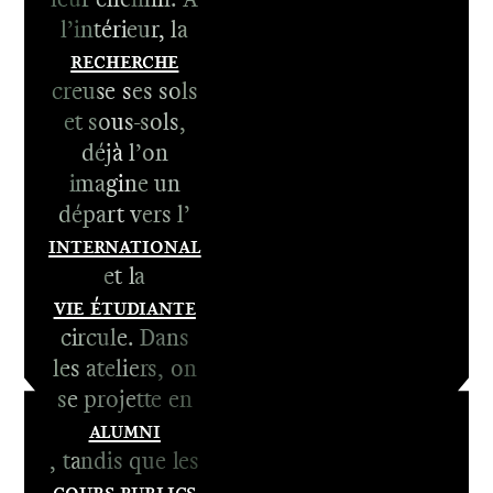
l’intérieur, la
Recherche
1er cycle -
creuse ses sols
Le DNA
et sous-sols,
2e cycle -
déjà l’on
Le DNSEP
imagine un
départ vers l’
International
et la
Vie étudiante
circule. Dans
les ateliers, on
se projette en
Alumni
, tandis que les
Cours publics