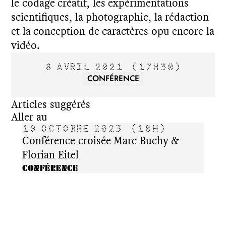
le codage créatif, les expérimentations
scientifiques, la photographie, la rédaction
et la conception de caractères opu encore la
vidéo.
8 AVRIL 2021
(17H30)
CONFÉRENCE
Articles suggérés
Aller au
19 OCTOBRE 2023
(18H)
12 
Conférence croisée Marc Buchy &
Clém
Florian Eitel
CONF
CONFÉRENCE