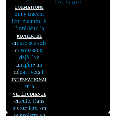
COLOPHON
Formations
qui y tracent
leur chemin. À
l’intérieur, la
Recherche
1er cycle -
creuse ses sols
Le DNA
et sous-sols,
2e cycle -
déjà l’on
Le DNSEP
imagine un
départ vers l’
International
et la
Vie étudiante
circule. Dans
les ateliers, on
se projette en