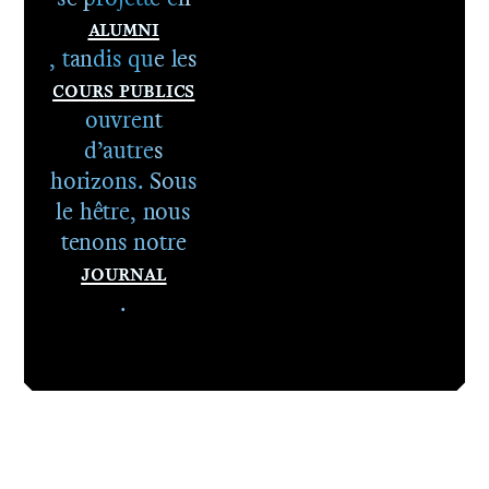
Alumni
, tandis que les
Cours publics
ouvrent
d’autres
horizons. Sous
le hêtre, nous
tenons notre
Journal
.