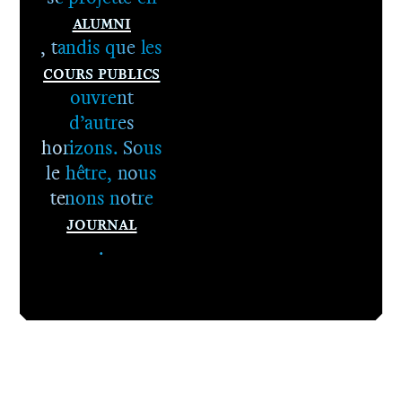
Alumni
, tandis que les
Cours publics
ouvrent
d’autres
horizons. Sous
le hêtre, nous
tenons notre
Journal
.