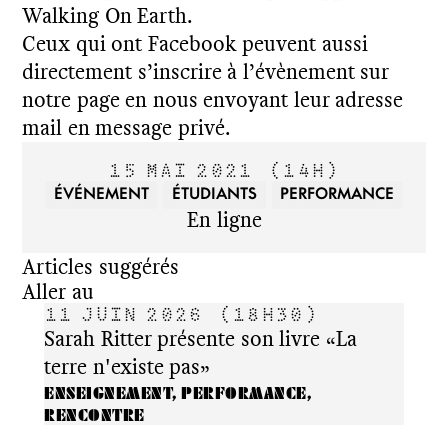
Walking On Earth.
Ceux qui ont Facebook peuvent aussi
directement s’inscrire à l’évènement sur
notre page en nous envoyant leur adresse
mail en message privé.
15 MAI 2021
(14H)
ÉVÉNEMENT
ÉTUDIANTS
PERFORMANCE
En ligne
Articles suggérés
Aller au
11 JUIN 2026
(18H30)
3 F
Sarah Ritter présente son livre «La
Jour
terre n'existe pas»
ÉVÉN
ENSEIGNEMENT, PERFORMANCE,
RENCONTRE