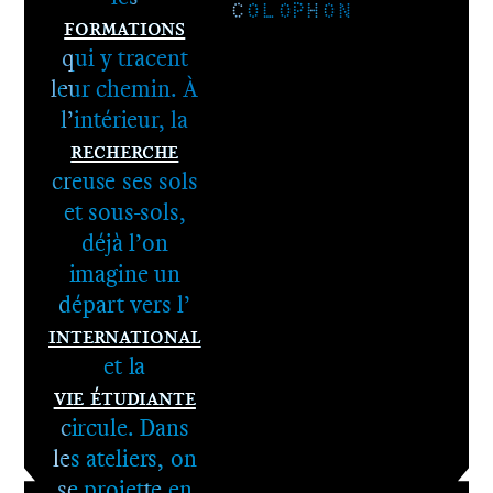
COLOPHON
Formations
qui y tracent
leur chemin. À
l’intérieur, la
Recherche
1er cycle -
creuse ses sols
Le DNA
et sous-sols,
2e cycle -
déjà l’on
Le DNSEP
imagine un
départ vers l’
International
et la
Vie étudiante
circule. Dans
les ateliers, on
se projette en