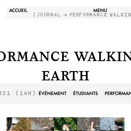
ACCUEIL
MENU
(
JOURNAL →
PERFORMANCE WALKIN
ormance Walki
Earth
ÉVÉNEMENT
ÉTUDIANTS
PERFORMA
2021
(14H)