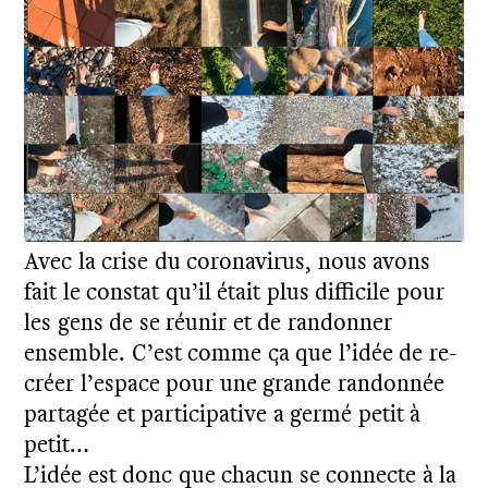
Avec la crise du coronavirus, nous avons
N
F
R
T
fait le constat qu’il était plus difficile pour
les gens de se réunir et de randonner
U
ensemble. C’est comme ça que l’idée de re-
créer l’espace pour une grande randonnée
E
N
partagée et participative a germé petit à
petit…
L’idée est donc que chacun se connecte à la