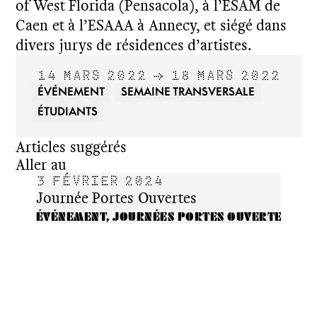
of West Florida (Pensacola), à l’ESAM de
Caen et à l’ESAAA à Annecy, et siégé dans
divers jurys de résidences d’artistes.
14 MARS 2022 → 18 MARS 2022
ÉVÉNEMENT
SEMAINE TRANSVERSALE
ÉTUDIANTS
Articles suggérés
Aller au
3 FÉVRIER 2024
10
Journée Portes Ouvertes
Jour
ÉVÉNEMENT, JOURNÉES PORTES OUVERTES
JOU