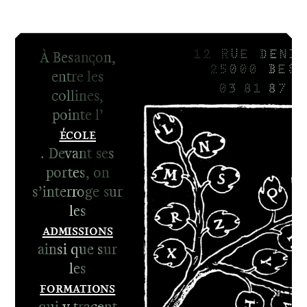
À Besançon,
12 RUE DENIS
25000 BESA
entre les
03 81 87 8
collines,
pointe l’
École
. Devant ses
portes, on
s’interroge sur
les
Admissions
ainsi que sur
les
Formations
qui y tracent