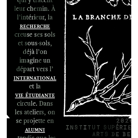
leur chemin. À
l’intérieur, la
Recherche
1er cycle -
creuse ses sols
Le DNA
et sous-sols,
2e cycle -
déjà l’on
Le DNSEP
imagine un
départ vers l’
International
et la
Vie étudiante
circule. Dans
les ateliers, on
se projette en
2026
Alumni
INSTITUT SUPÉRIEU
ARTS DE BES
, tandis que les