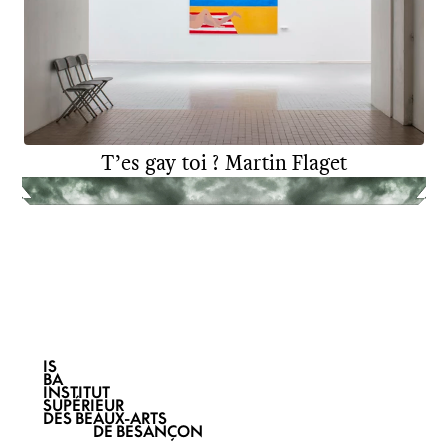
T’es gay toi ?
Martin Flaget
DNA
ART
2026
IS
BA
INSTITUT
SUPÉRIEUR
DES BEAUX-ARTS
DE BESANÇON