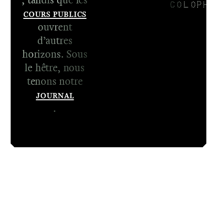
COLOPHO
Cours publics
ouvrent
d’autres
horizons. Sous
le hêtre, nous
tenons notre
Journal
.