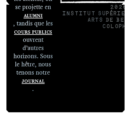
se projette en
2026
Alumni
INSTITUT SUPÉRIEU
ARTS DE BES
, tandis que les
COLOPHO
Cours publics
ouvrent
d’autres
horizons. Sous
le hêtre, nous
tenons notre
Journal
.