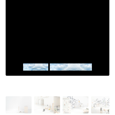
Sans Titre
Sylvie Luccisano