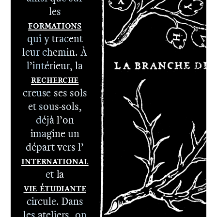
les
Formations
qui y tracent
leur chemin. À
l’intérieur, la
Recherche
1er cycle -
creuse ses sols
Le DNA
et sous-sols,
2e cycle -
déjà l’on
Le DNSEP
imagine un
départ vers l’
International
et la
Vie étudiante
circule. Dans
les ateliers, on