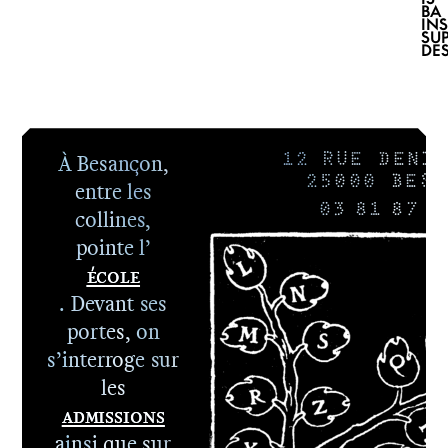
BA
INS
SU
DE
À Besançon,
12 RUE DENIS
25000 BESA
entre les
03 81 87 8
collines,
pointe l’
École
. Devant ses
portes, on
s’interroge sur
les
Admissions
ainsi que sur