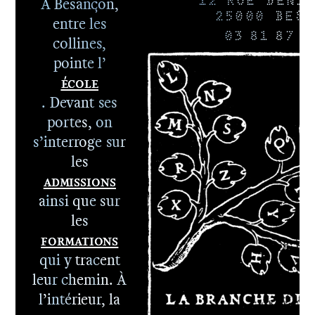
À Besançon,
12 RUE DENIS
25000 BESA
entre les
03 81 87 8
collines,
pointe l’
École
. Devant ses
portes, on
s’interroge sur
les
Admissions
ainsi que sur
les
Formations
qui y tracent
leur chemin. À
l’intérieur, la