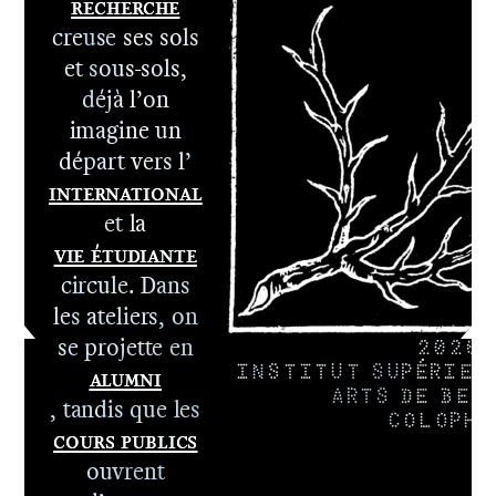
Recherche
1er cycle -
creuse ses sols
Le DNA
et sous-sols,
2e cycle -
déjà l’on
Le DNSEP
imagine un
départ vers l’
International
et la
Vie étudiante
circule. Dans
les ateliers, on
se projette en
2026
Alumni
INSTITUT SUPÉRIEU
ARTS DE BES
, tandis que les
COLOPHO
Cours publics
ouvrent