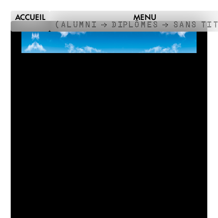
ACCUEIL
MENU
(
ALUMNI →
DIPLÔMES →
SANS TI
DNSEP
COMMUNICATION
VISUELLE
2024