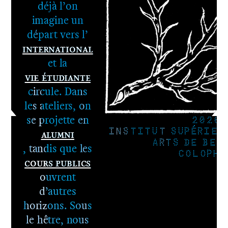
2e cycle -
déjà l’on
Le DNSEP
imagine un
départ vers l’
International
et la
Vie étudiante
circule. Dans
les ateliers, on
se projette en
2026
Alumni
INSTITUT SUPÉRIEU
ARTS DE BES
, tandis que les
COLOPHO
Cours publics
ouvrent
d’autres
horizons. Sous
le hêtre, nous