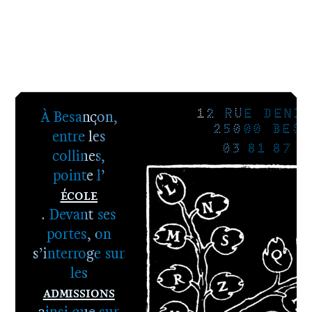
À Besançon,
12 RUE DENIS
25000 BESA
entre les
03 81 87 8
collines,
pointe l’
École
. Devant ses
portes, on
s’interroge sur
les
Admissions
ainsi que sur