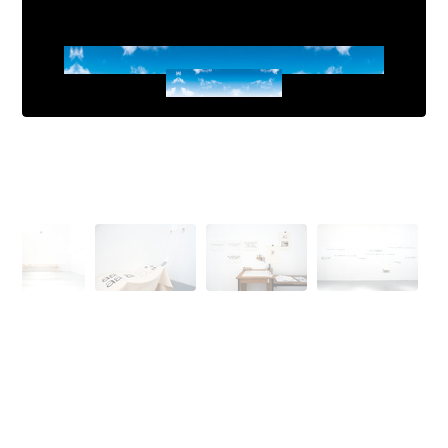
Senzitype - Spécimen performé
Nina Trapp