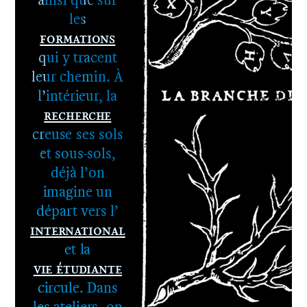
les
Formations
qui y tracent
leur chemin. À
l’intérieur, la
Recherche
1er cycle -
creuse ses sols
Le DNA
et sous-sols,
2e cycle -
déjà l’on
Le DNSEP
imagine un
départ vers l’
International
et la
Vie étudiante
circule. Dans
les ateliers, on