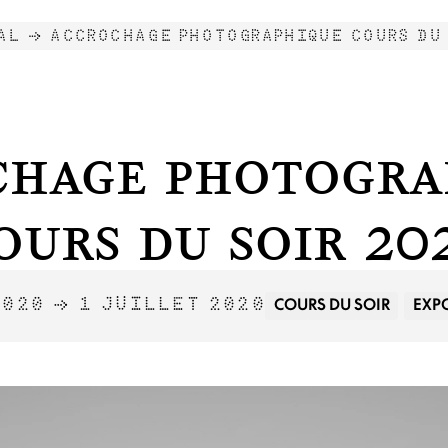
AL →
ACCROCHAGE PHOTOGRAPHIQUE COURS DU
chage photogra
ours du soir 20
COURS DU SOIR
EXP
2020 → 1 JUILLET 2020