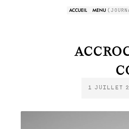
ACCUEIL
MENU
(
JOURN
Accro
c
1 JUILLET 