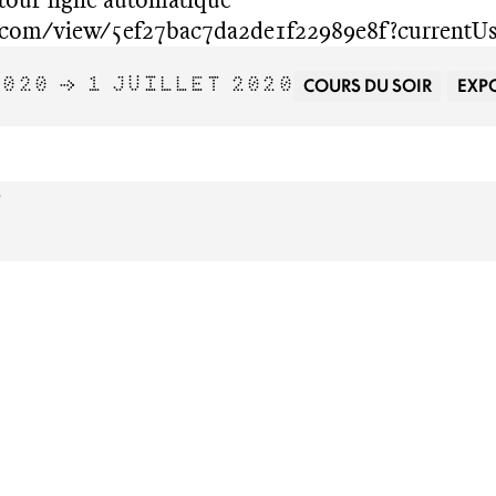
.com/view/5ef27bac7da2de1f22989e8f?currentUs
COURS DU SOIR
EXP
2020 → 1 JUILLET 2020
6