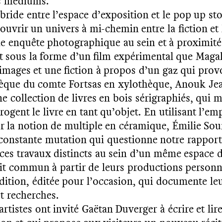
es médiums.
ride entre l’espace d’exposition et le pop up sto
couvrir un univers à mi-chemin entre la fiction et 
e enquête photographique au sein et à proximité 
st sous la forme d’un film expérimental que Magal
 images et une fiction à propos d’un gaz qui pro
thèque du comte Fortsas en xylothèque, Anouk Je
ne collection de livres en bois sérigraphiés, qui m
errogent le livre en tant qu’objet. En utilisant l’
er la notion de multiple en céramique, Émilie S
 constante mutation qui questionne notre rapport 
 ces travaux distincts au sein d’un même espace d
cit commun à partir de leurs productions personnell
ition, éditée pour l’occasion, qui documente leur
et recherches.
artistes ont invité Gaëtan Duverger à écrire et lir