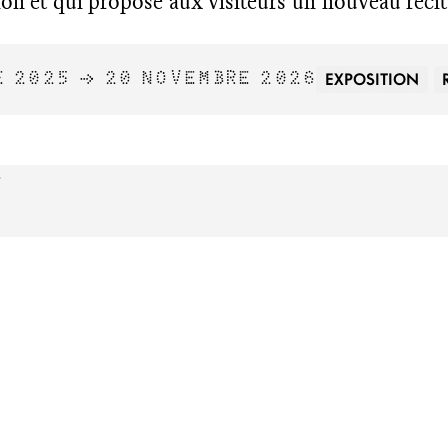
tion et qui propose aux visiteurs un nouveau réci
EXPOSITION
E 2025 → 20 NOVEMBRE 2026
6
IS
BA
INSTITUT
SUPÉRIEUR
DES BEAUX-ARTS
DE BESANÇON
ACCUEIL