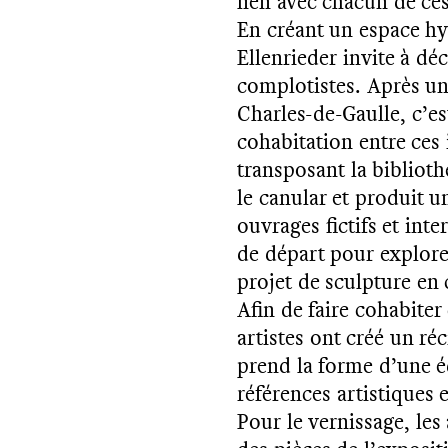
lien avec chacun de c
En créant un espace hyb
Ellenrieder invite à dé
complotistes. Après un
Charles-de-Gaulle, c’e
cohabitation entre ces
transposant la biblio
le canular et produit u
ouvrages fictifs et int
de départ pour explor
projet de sculpture en
Afin de faire cohabiter
artistes ont créé un ré
prend la forme d’une éd
références artistiques 
Pour le vernissage, les 