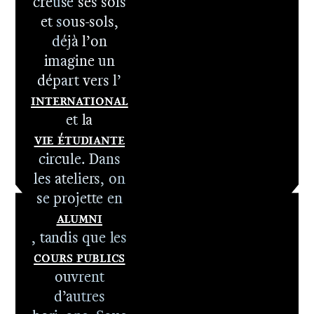
1er cycle -
creuse ses sols
Le DNA
et sous-sols,
2e cycle -
déjà l’on
Le DNSEP
imagine un
départ vers l’
International
et la
Vie étudiante
circule. Dans
les ateliers, on
se projette en
Alumni
, tandis que les
Cours publics
ouvrent
d’autres