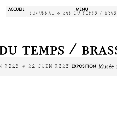
ACCUEIL
MENU
(
JOURNAL →
24H DU TEMPS / BRA
du temps / Bras
Musée 
EXPOSITION
N 2025 → 22 JUIN 2025
N
F
R
T
U
E
N