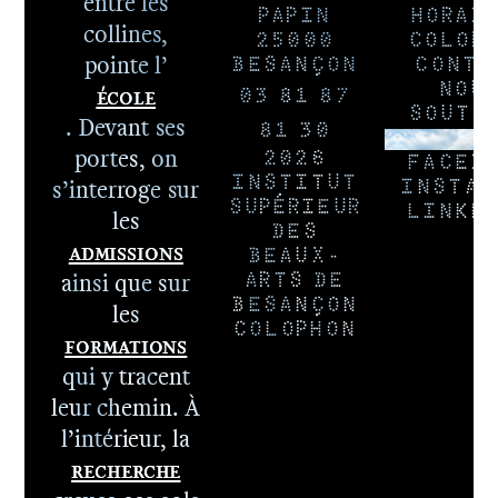
entre les
PAPIN
HORAI
collines,
25000
COLOP
pointe l’
BESANÇON
CONTA
École
NOU
03 81 87
SOUTE
. Devant ses
81 30
NEWSLE
portes, on
2026
FACEB
s’interroge sur
INSTITUT
INSTAG
SUPÉRIEUR
LINKE
les
DES
Admissions
BEAUX-
ainsi que sur
ARTS DE
BESANÇON
les
COLOPHON
Formations
qui y tracent
leur chemin. À
l’intérieur, la
Recherche