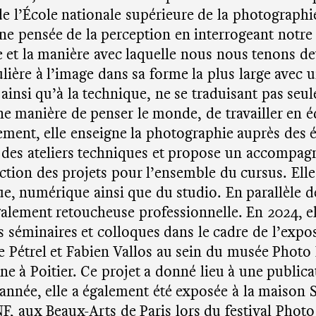
de l’École nationale supérieure de la photographie
une pensée de la perception en interrogeant notre
e et la manière avec laquelle nous nous tenons de
lière à l’image dans sa forme la plus large avec 
ainsi qu’à la technique, ne se traduisant pas s
 manière de penser le monde, de travailler en é
ement, elle enseigne la photographie auprès des 
e des ateliers techniques et propose un accompa
tion des projets pour l’ensemble du cursus. Elle
ue, numérique ainsi que du studio. En parallèle d
également retoucheuse professionnelle. En 2024, el
s séminaires et colloques dans le cadre de l’expo
e Pétrel et Fabien Vallos au sein du musée Photo
e à Poitier. Ce projet a donné lieu à une public
nnée, elle a également été exposée à la maison S
NF, aux Beaux-Arts de Paris lors du festival Photo