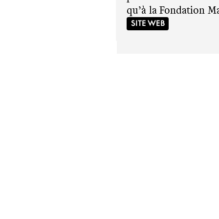
qu’à la Fondation Ma
SITE WEB
25 JUIN 2026 →
Articles suggérés
Aller au
2 JUILLET 2026 → 9 JUILLET 202
Exposition 18 20 #3
EXPOSITION, COURS PUBLICS