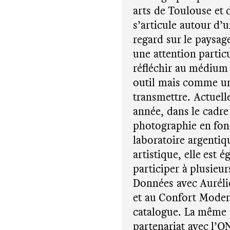
arts de Toulouse et 
s’articule autour d’
regard sur le paysag
une attention particu
réfléchir au médium 
outil mais comme une
transmettre. Actuell
année, dans le cadr
photographie en fonc
laboratoire argentiq
artistique, elle est 
participer à plusieur
Données avec Auréli
et au Confort Modern
catalogue. La même a
partenariat avec l’O