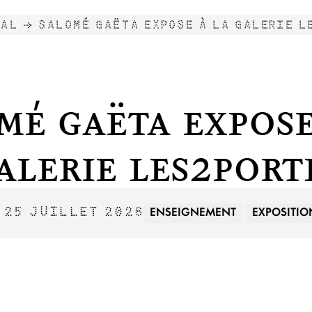
NAL →
SALOMÉ GAËTA EXPOSE À LA GALERIE L
mé Gaëta expose
alerie Les2port
ENSEIGNEMENT
EXPOSITIO
 25 JUILLET 2026