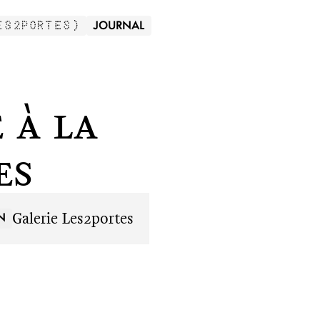
JOURNAL
ES2PORTES
)
 à la
es
Galerie Les2portes
N