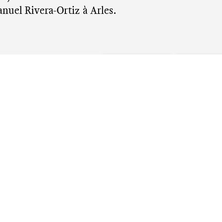
nuel Rivera-Ortiz à Arles.
ENSEIGNEMENT
EXPOSITIO
 25 JUILLET 2026
6
INS
SUPÉR
DES BEAUX
DE BESANÇON